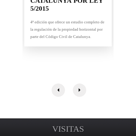
CATALUNYA POR LEY
D
5/2015
P
4ª edición que ofrece un estudio completo de
Estu
la regulación de la propiedad horizontal por
prof
parte del Código Civil de Catalunya.
Proc
prof
VISITAS