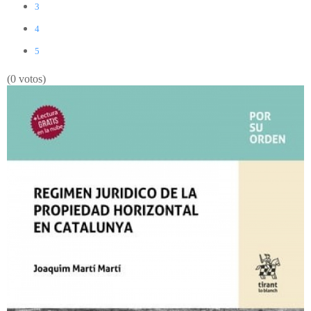
3
4
5
(0 votos)