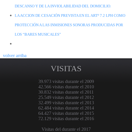
DESCANSO Y DE LA INVIOLABILIDAD DEL DOMICILIO.
LA ACCION DE CESACIÓN PREVISTA EN EL ARTº 7.2 LPH COMO
PROTECCIÓN A LAS INMISIONES SONORAS PRODUCIDAS POR
LOS “BARES MUSICALES”
volver arriba
VISITAS
39.973 visitas durante el 2009
42.566 visitas durante el 2010
30.832 visitas durante el 2011
25.549 visitas durante el 2012
32.499 visitas durante el 2013
62.484 visitas durante el 2014
64.427 visitas durante el 2015
72.129 visitas durante el 2016
Visitas del durante el 2017