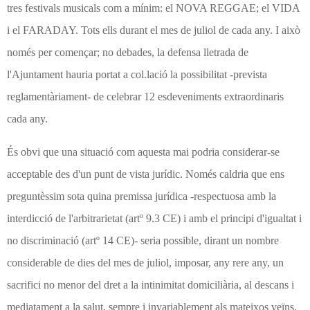
tres festivals musicals com a mínim: el NOVA REGGAE; el VIDA
i el FARADAY. Tots ells durant el mes de juliol de cada any. I això
només per començar; no debades, la defensa lletrada de
l'Ajuntament hauria portat a col.lació la possibilitat -prevista
reglamentàriament- de celebrar 12 esdeveniments extraordinaris
cada any.
És obvi que una situació com aquesta mai podria considerar-se
acceptable des d'un punt de vista jurídic. Només caldria que ens
preguntèssim sota quina premissa jurídica -respectuosa amb la
interdicció de l'arbitrarietat (artº 9.3 CE) i amb el principi d'igualtat i
no discriminació (artº 14 CE)- seria possible, dirant un nombre
considerable de dies del mes de juliol, imposar, any rere any, un
sacrifici no menor del dret a la intinimitat domiciliària, al descans i
mediatament a la salut, sempre i invariablement als mateixos veïns.