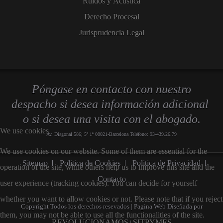
Ruidos y Acustica
Derecho Procesal
Jurisprudencia Legal
Póngase en contacto con nuestro
despacho si desea información adicional
o si desea una visita con el abogado.
We use cookies
Av. Diagonal 586; 5º 1ª 08021-Barcelona Teléfono: 93-439.26.79
We use cookies on our website. Some of them are essential for the
Sitemap
Politica de Cookies
Politica de Privacidad
operation of the site, while others help us to improve this site and the
Contacto
user experience (tracking cookies). You can decide for yourself
whether you want to allow cookies or not. Please note that if you reject
Copyright Todos los derechos resevados | Pagina Web Diseñada por
them, you may not be able to use all the functionalities of the site.
REVOLUCIONAMOS
SITPYMES
|